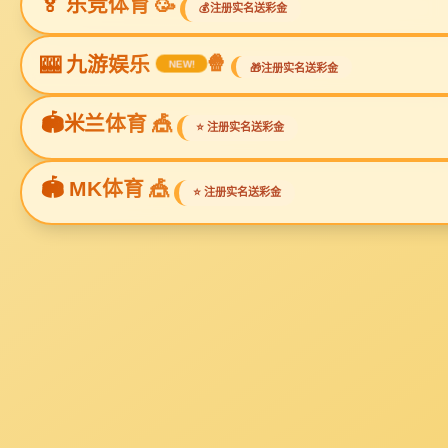
经典案例
吊顶
扶手
招贤纳士
地坪
到站灯
新闻动态
自动扶梯
公司动态
电梯外呼
行业新闻
不锈钢工程
联系OETY欧亿体育
相关知识
装修常识