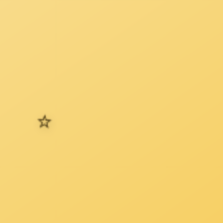
（1）安
（2）安
由于施工
上海OE
南路与大
有限公司
线耽误时
特此通知