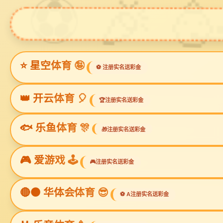
OETY欧亿体育
您好，欢迎光临上海OETY欧亿体育电梯装潢有限公司！
网站OETY欧亿体育
当前位置：
400-633-6955
021-67768111
关于OETY欧亿体育
OETY欧亿体育
24h全国统一服务热线：
公司简介
上海OETY
OETY欧亿体育
产品中心
发展历程
轿厢
上
厅门