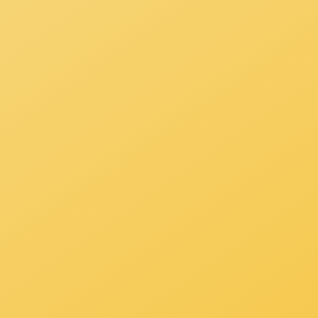
上
亿体育电
9月11日