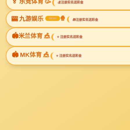
经典案例
2020-09-
吊顶
扶手
招贤纳士
地坪
上海
到站灯
新闻动态
自动扶梯
尊敬的各
公司动态
电梯外呼
行业新闻
因大叶公
不锈钢工程
联系OETY欧亿体育
相关知识
口，现将
装修常识
一、封闭时
二、封闭
三、绕行