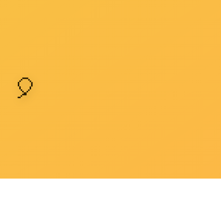
岸综合开发重点项目之一。该项目
以高水准的“海洋文化”和“渔文化”为
Read More
主题，融合人文历史、浦江美景、
亲水绿地，集海洋文化博览、世界
海鲜特色餐饮、国际旅游服务、**
商务办公等功能于一体，其建成后
将成为市民、游客、企业积极参与
的“全天候”、“不夜城”式国际滨水公
共活动中心。而杨浦东外滩亦将成
为这个城市新生活的枢纽中心。上
海东方渔人码头电梯轿厢装潢、电
梯厅门装潢、电梯大门套装饰、电
梯到站灯装潢均有上海OETY欧亿体
育电梯装潢有限公司设计施工，上
海OETY欧亿体育电梯装潢有限公司
工厂地址：上海市奉贤区邬桥经济
开发区安东南路860弄19号，公司设
备先进、技术力量雄厚、设有研发
部、生产部、安装部、售后服务等
部门，并先后在全国各地设有分公
司及办事处，构成了覆盖全国的电
梯装潢服务网络，未来的日子，上
海OETY欧亿体育电梯装潢与您同
行，共创辉煌。
上海
总部电话：
021-67768111 手机：13127595555
总部传真：
021-67768113
微
信：
//s2.d2scdn.com/u/xmdt/2024/10/14/AyrNkCScgDDLrG3pRxEoFh/
微信.jpg
OETY欧亿体育电梯装潢有限公司
工厂地址：
上海市奉贤区安东南路860弄19号