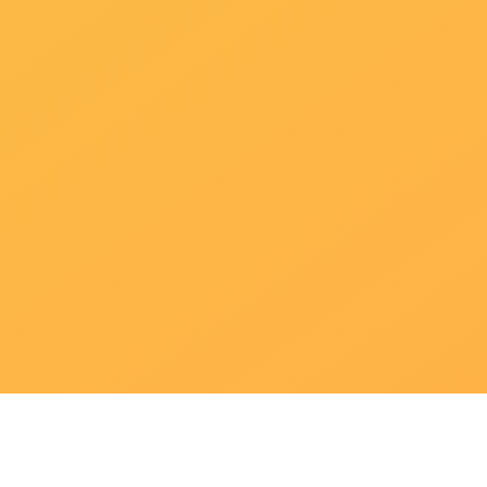
帆。而项目设计的亮
点是连接4座塔楼、位
于60层楼高空、长达
300米的“水晶连廊”，
其晶莹剔透的玻璃构
造，将把公共空间及
城市花园带到重庆的
上空，身处廊桥内，
重庆江景、山景将尽
中式电梯轿
收眼底上海OETY欧
亿体育电梯装潢有限
全知识培训
公司重庆分公司地
址：重庆市江北区中
冶重庆早晨4栋2605
骆经理023-86973119
13162702288，专
业，专注，专心，致
力于电梯装潢十五
年，为您提供专业的
电梯装潢咨询服务，
欢迎来电洽谈。