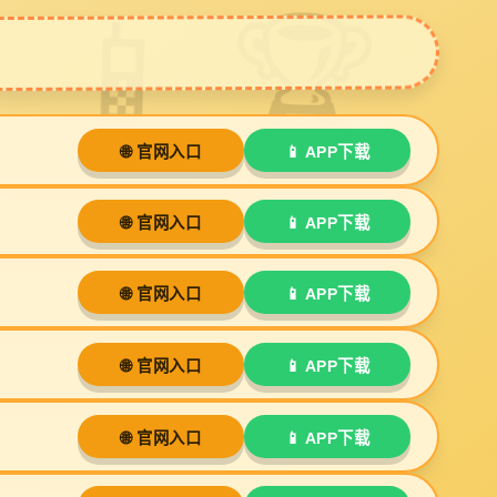
我的积分
我的优惠
我的收藏
我的预约
退出
方案制造商
自动扶梯
电梯外呼
不锈钢工程