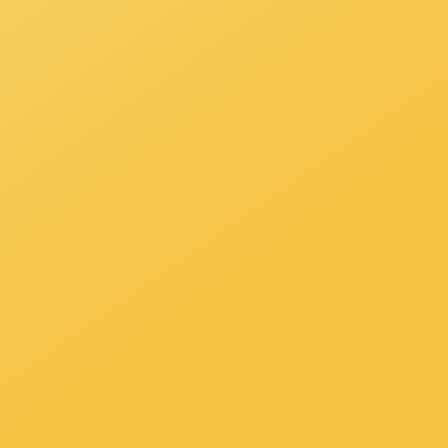
有限公司是国内专业从
造商，产品涵括电梯
梯装饰、不锈钢工程
潢、酒店电梯装潢、
梯轿厢装饰、公寓楼
念，公司自成立以
经典案例
一格的管理和科学化
式，已在激烈的市场
到了社会各界客户的
不一样的空间 不
技术实力雄厚，提供
您的来电：021-
南昌新力中心
一样的感觉
贵阳花果园艺术中心
南昌新力中心，踞
上海兴业太古汇
朝阳核心的滨江
贵阳艺术中心是贵阳宏立
上海东方渔人码头
CBD中轴之地，西
城集团投资开发的，花果
兴业太古汇项目位于
杭州慧展科技
临千里赣江，与红
园目前为亚洲*大的楼盘，
上海静安区南京西路
上海新的标志性城市滨
重庆来福士广场
谷滩中心世界摩天
花果园艺术中心低层为贵
789号，地处静安区商
水区——“东方渔人码
杭州慧展科技项目
群楼隔江相望，与
重庆珠江豪生大酒店
阳市艺术中心，电梯装潢
圈核心优越地段，与
头”项目位于黄浦江两岸
坐落于杭州市西湖
朝阳大桥咫尺相
“重庆来福士广场”形
重庆中讯时代广场
由上海OETY欧亿体育电梯
地铁13号线无缝连
开发核心地带，紧邻北
区文新单元，紧邻
依，位于大桥