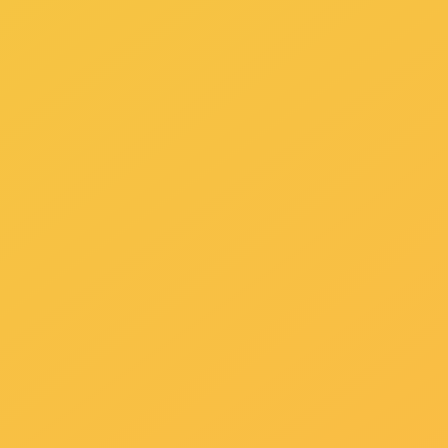
电梯装潢设计，生产、安装于一体，各种高档酒店电梯装潢、酒店电梯装饰
酒店轿厢装修设计。OETY欧亿体育酒店电梯装潢，技术实力雄厚，精品
酒店电梯装潢
梯装潢，连锁酒店电梯装潢设计者，欢迎您来我工厂考察。
商场扶梯装潢设计，生产、安装于一体，各种高档商场电梯装潢、商场电梯
装饰、商场轿厢装修设计。OETY欧亿体育商场电梯装潢，技术实力雄厚
商场电梯装潢
商场观光电梯装潢设计，欢迎您来我工厂考察。
电梯装饰设计，生产、安装于一体，各种高档别墅电梯装潢、别墅电梯装饰
新闻动态
装潢、别墅电梯装饰、别墅轿厢装潢、高 档别墅电梯装潢者，欢迎您来
别墅电梯装潢
气质，缔造经典空间，OETY欧亿体育电梯装潢，因专
装潢，电梯装饰设计，生产、安装于一体，各种高档住宅楼电梯装潢、住宅
电梯装潢、住宅楼电梯装饰、住宅楼轿厢装潢、高 档住宅楼电梯装潢者，