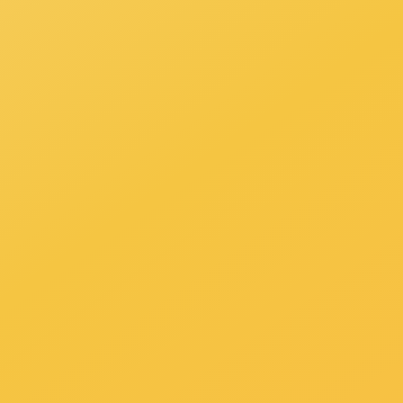
查看更多>>
查看更多>>
XMJ-1918
XMJ-1917
上海OETY欧亿体育电梯装潢有限公司是国内专业从
上海OETY欧亿体育电梯装潢
事电梯装潢整体解决方案的制造商，产品涵括电梯
事电梯装潢整体解决方案的制
轿厢装饰、观光电梯装潢、扶梯装饰、不锈钢工程
轿厢装饰、观光电梯装潢、扶
等。特别针对高端别墅电梯装潢、酒店电梯装潢、
等。特别针对高端别墅电梯装
高端写字楼电梯装饰、商场电梯轿厢装饰、公寓楼
高端写字楼电梯装饰、商场电
电梯装饰有独特的装修设计理念，公司自成立以
电梯装饰有独特的装修设计理
来，依靠高起点的运作、不拘一格的管理和科学化
来，依靠高起点的运作、不拘
的电梯装潢设计理念和营销方式，已在激烈的市场
的电梯装潢设计理念和营销方
竞争中脱颖而出，也因此而得到了社会各界客户的
竞争中脱颖而出，也因此而得
青睐与好评。公司设备先进，技术实力雄厚，提供
青睐与好评。公司设备先进，
定制式电梯装潢服务，真诚期待您的来电：021-
定制式电梯装潢服务，真诚期待
60449999
60449999
装潢、办公楼电梯装饰、商务楼电梯装潢，目前上海OETY欧亿体育电梯装
200多座，在各个城市中有经典案例，期待您的来电咨询。
查看更多>>
查看更多>>