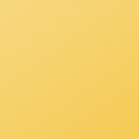
XMJ-1922
上海OETY欧亿体育电梯装潢有限公司是国内专业从
事电梯装潢整体解决方案的制造商，产品涵括电梯
轿厢装饰、观光电梯装潢、扶梯装饰、不锈钢工程
等。特别针对高端别墅电梯装潢、酒店电梯装潢、
高端写字楼电梯装饰、商场电梯轿厢装饰、公寓楼
电梯装饰有独特的装修设计理念，公司自成立以
来，依靠高起点的运作、不拘一格的管理和科学化
的电梯装潢设计理念和营销方式，已在激烈的市场
竞争中脱颖而出，也因此而得到了社会各界客户的
青睐与好评。公司设备先进，技术实力雄厚，提供
定制式电梯装潢服务，真诚期待您的来电：021-
60449999