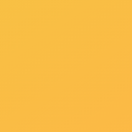
住宅楼电梯装潢
电梯装饰设计，生产、安装于一体，各种高档会所电梯装潢、会所电梯装饰
解决方案的制造商，公司成立于2007年。工厂占
不锈钢工程等。公司自成立以来，依靠高起点的运
装潢、会所电梯装饰、会所轿厢装潢、高 档别墅电梯装潢者，欢迎您来
会所电梯装潢
在激烈的市场竞争中脱颖而出，也因此而得到了社
制式电梯装潢服务，真诚期待您的来电。
行业新闻
查看更多+
电梯地板突然掉落，路人吓得惊叫
国际进口博
• 2020年中国国际电梯展将在上海举行
路封路的通
• 上海客户选择电梯的注意事项
上海兴业太古汇
展中心成
兴业太古汇项目位于上海静安区南
• OETY欧亿体育电梯装潢与您分享电梯常见故障及
京西路789号，地处静安区商圈核心
优越地段，与地铁13号线无缝连
月12日亮
接，毗连与2号线及12号线，延安高
架和南北高架路均近在咫尺，方便
• 电梯装潢行业——没有利润，哪来的服务。
抵达上海主要对外交通枢纽（包括
浦东国际机场和虹桥交通枢纽），
装潢有限公
尽享四通八达的地利优势。 整个项
目占地面积约6.3万平方米（约67.6
万平方尺），总楼面面积约为32.2
万平方米（约346万平方尺），包括
相关知识
一座时尚购物中心 —— 兴业太古