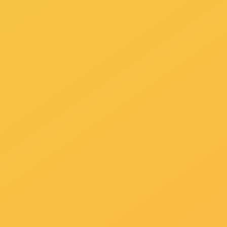
关于OETY欧亿
24h全国统一服务热线
体育
ABOUT US
400-633-6955
上海OETY欧亿体育是会所电梯装潢专业厂家，集会所电梯装潢，
上海OETY欧亿体育电梯装潢有限公司是国内专业从事电梯装潢整体
地6000㎡，产品涵括电梯装潢、观光电梯装饰、自动扶梯装潢、
体育电梯装潢有限公司专业承接各种会所电梯
作、不拘一格的管理和科学化的电梯装潢设计理念和营销方式，已
会各界客户的青睐与好评。公司设备先进，技术实力雄厚，提供定
公司动态
上海OETY欧亿体育电梯装潢祝第三届中国
览会圆满成功！
• 上海OETY欧亿体育电梯装潢有限公司关于安东南
南昌新力中心
贵阳花果园艺术中心
知
• 祝贺2020上海国际酒店及商业空间博览会在国家会
南昌新力中心，踞朝阳核心的滨江
贵阳艺术中心是贵阳宏立城集团投
CBD中轴之地，西临千里赣江，与
资开发的，花果园目前为亚洲*大的
红谷滩中心世界摩天群楼隔江相
楼盘，花果园艺术中心低层为贵阳
功举办
• 上海OETY欧亿体育电梯装潢有限公司将于2020年8
上海东方渔人码头
望，与朝阳大桥咫尺相依，位于大
市艺术中心，电梯装潢由上海OETY
桥的“桥头堡”位置，有着代言滨江
欧亿体育电梯装潢有限公司提供。
商务区、打造朝阳洲新城门户式地
上海新的标志性城市滨水区——“东
标的城市责任。承前启后，作为新
相国家会展中心，期待您的光临！
方渔人码头”项目位于黄浦江两岸开
• 阳新县工商业联合商会向上海OETY欧亿体育电梯
地标，它传承南昌的城市文脉，也
发核心地带，紧邻北外滩区域，与
**南昌的未来。南昌新力中心电梯
陆家嘴金融区、北外滩邮轮、航运
由上海OETY欧亿体育电梯装潢有限
中心相衔接，占地面积250亩，浦江
公司设计施工。100
滨水岸线700米，是上海市黄浦江两
司总经理颁发荣誉证书