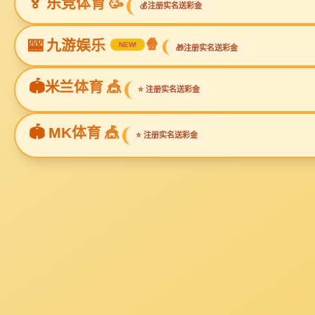
经典案例
吊顶
2017-08-
扶手
招贤纳士
地坪
到站灯
上海OE
新闻动态
自动扶梯
决方案的
公司动态
电梯外呼
不锈钢工
行业新闻
不锈钢工程
联系OETY欧亿体育
字楼电梯
相关知识
理念，公
装修常识
的电梯装
因此而得
厚，提供定