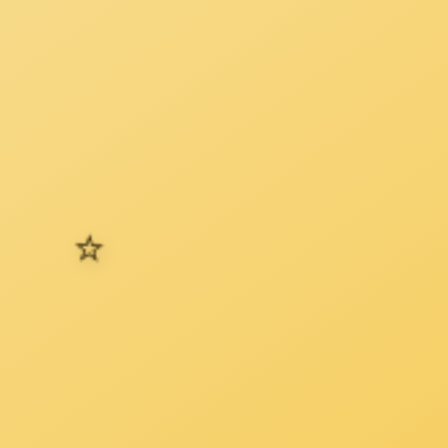
←
XMJ-1912
XMJ-1914
→
＊新推荐
XMJ-1